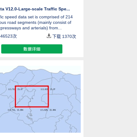
a V12.0-Large-scale Traffic Spe...
ffic speed data set is comprised of 214
us road segments (mainly consist of
pressways and arterials) from...
46523次
下载
1370
次