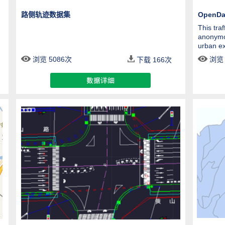
路侧轨迹数据集
OpenDat
This tra
anonymo
urban ex
浏览 5086次
浏览 
下载
166
次