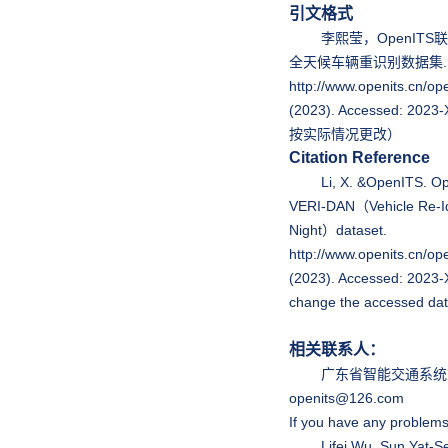
引文格式
李熙莹，OpenITS联盟. O
全天候车辆重识别数据集.
http://www.openits.cn/op
(2023). Accessed: 2
按实际情况更改）
Citation Reference
Li, X. &OpenITS. Op
VERI-DAN（Vehicle Re-Ide
Night）dataset.
http://www.openits.cn/op
(2023). Accessed: 2023
change the accessed dat
相关联系人：
广东省智能交通系统
openits@126.com
If you have any problem
Lifei Wu, Sun Yat-Sen