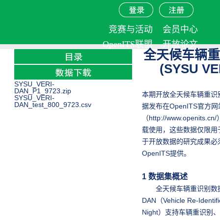
竞赛与活动
会员中心
OpenITS联盟
开放论文
全天候车辆
OpenITS介绍
(SYSU VE
SYSU_VERI-
DAN_P1_9723.zip
本期开放全天候车辆重识
SYSU_VERI-
DAN_test_800_9723.csv
据发布在OpenITS官方网
（
http://www.openits.cn/
载使用，这些数据仅限用
于开放数据的研究成果必
OpenITS提供。
1 数据集概述
全天候车辆重识别数据集S
DAN（Vehicle Re-Identifi
Night）支持车辆重识